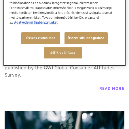
felkínálásához és az oldalunk látogatottságának elemzéséhez.
Oldalhasználattal kapcsolatos információkat is megosztunk a közösségi
MEDIA STUDIES
média területén tevékenykedő, a hirdetési és elemzési szolgáltatásokat
GWI study – Young people keep the
nyújtó partnereinkkel. További információért kérjük, olvassa el
az
Adatvédelmi Szabályzatunkat
spirit alive in the world’s most
pessimistic country
Összes elutasítása
Összes süti elfogadása
Hungarians are the most pessimistic about their
financial situation and the fate of their country’s
Sütik beállítása
economy, according to the first-ever Hungarian data
published by the GWI Global Consumer Attitudes
Survey.
READ MORE